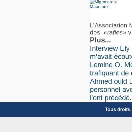
L’Association
des
«rafles»
v
Plus...
Interview Ely
m’avait écout
Lemine O. Mo
trafiquant de
Ahmed ould D
personnel ave
l’ont précédé
Tous droits