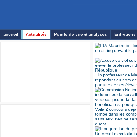
Essirage
accueil
Actualités
Points de vue & analyses
Entretiens
Multimédia
&nbs
Un professeur de Mat
répondant au nom de
par une de ses élèves. 
Voilà 2 concours déj
Annonces
tombe dans les compte
sans eux, rien ne sera 
quest...
Un projet d'exploitati