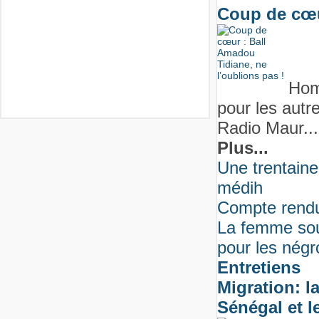
Coup de cœur
Plusieurs dizaines de 
Résurgence du mouvem
en Mauritanie ont part
devant le minist&egrav
Le Conseil des Minist
Hom
04 Décembre 2014 so
pour les autr
Excellence Monsieur
Président de la R&eac
Radio Maur...
Plus...
Une trentaine
médih
Compte rendu 
La femme sou
pour les négr
Entretiens
Migration: l
Sénégal et l