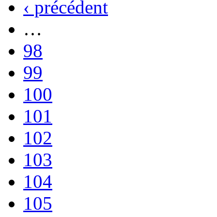
‹ précédent
…
98
99
100
101
102
103
104
105