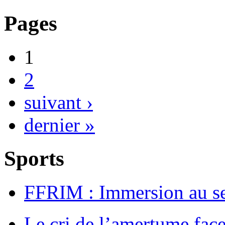
Pages
1
2
suivant ›
dernier »
Sports
FFRIM : Immersion au s
Le cri de l’amertume fac