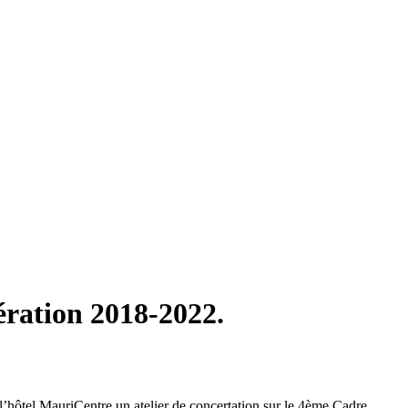
ération 2018-2022.
hôtel MauriCentre un atelier de concertation sur le 4ème Cadre