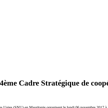
le 4ème Cadre Stratégique de coop
s Unies (SNU) en Mauritanie organisent le lundi 06 novembre 2017 à l’