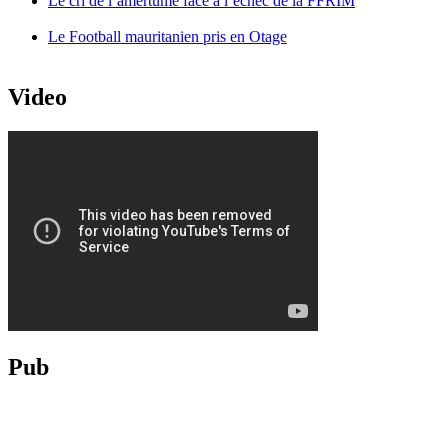
Le cri de l’amertume face à l’échec de la FFRIM
Le Football mauritanien pris en Otage
Video
Pub