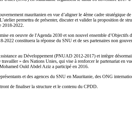
 gouvernement mauritanien en vue d’aligner le 4ème cadre stratégique de c
atelier permettra de présenter, discuter et valider la proposition de 
de 2018-2022.
mise en oeuvre de l'Agenda 2030 et son nouvel ensemble d’Objectifs 
022 constituera la réponse du SNU et de ses partenaires non gouverne
Assistance au Développement (PNUAD 2012-2017) et intègre désormais l
e travailler » des Nations Unies, qui vise à renforcer le partenariat 
ue Mohamed Ould Abdel Aziz a participé en 2016.
s représentants et des agences du SNU en Mauritanie, des ONG internationa
ront de finaliser la structure et le contenu du CPDD.