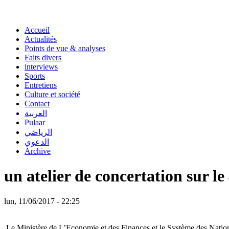
Accueil
Actualités
Points de vue & analyses
Faits divers
interviews
Sports
Entretiens
Culture et société
Contact
العربية
Pulaar
الرياضي
الدعوي
Archive
un atelier de concertation sur 
lun, 11/06/2017 - 22:25
Le Ministère de L’Economie et des Finances et le Système des Nation