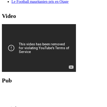
Le Football mauritanien pris en Otage
Video
Pub