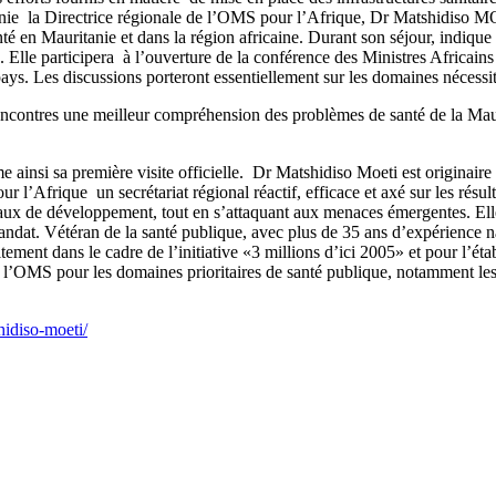
uritanie la Directrice régionale de l’OMS pour l’Afrique, Dr Matshid
té en Mauritanie et dans la région africaine. Durant son séjour, indique
e. Elle participera à l’ouverture de la conférence des Ministres Africains
pays. Les discussions porteront essentiellement sur les domaines nécess
 rencontres une meilleur compréhension des problèmes de santé de la Mau
nsi sa première visite officielle. Dr Matshidiso Moeti est originaire
’Afrique un secrétariat régional réactif, efficace et axé sur les résulta
ndiaux de développement, tout en s’attaquant aux menaces émergentes. El
mandat. Vétéran de la santé publique, avec plus de 35 ans d’expérience 
ement dans le cadre de l’initiative «3 millions d’ici 2005» et pour l’ét
e l’OMS pour les domaines prioritaires de santé publique, notamment les 
hidiso-moeti/