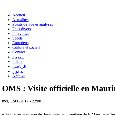
Accueil
Actualités
Points de vue & analyses
Faits divers
interviews
Sports
Entretiens
Culture et société
Contact
العربية
Pulaar
الرياضي
الدعوي
Archive
OMS : Visite officielle en Mau
mer, 12/06/2017 - 22:08
« Apprécier le niveau de développement sanitaire de la Mauritanie, les 