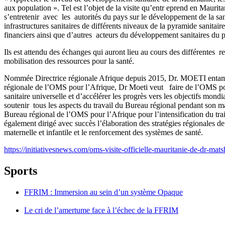
aux population ». Tel est l’objet de la visite qu’entr eprend en Ma
s’entretenir avec les autorités du pays sur le développement de la san
infrastructures sanitaires de différents niveaux de la pyramide sanitair
financiers ainsi que d’autres acteurs du développement sanitaires du 
Ils est attendu des échanges qui auront lieu au cours des différentes
mobilisation des ressources pour la santé.
Nommée Directrice régionale Afrique depuis 2015, Dr. MOETI entame ai
régionale de l’OMS pour l’Afrique, Dr Moeti veut faire de l’OMS pour l
sanitaire universelle et d’accélérer les progrès vers les objectifs mo
soutenir tous les aspects du travail du Bureau régional pendant son 
Bureau régional de l’OMS pour l’Afrique pour l’intensification du trait
également dirigé avec succès l’élaboration des stratégies régionales d
maternelle et infantile et le renforcement des systèmes de santé.
https://initiativesnews.com/oms-visite-officielle-mauritanie-de-dr-mats
Sports
FFRIM : Immersion au sein d’un système Opaque
Le cri de l’amertume face à l’échec de la FFRIM