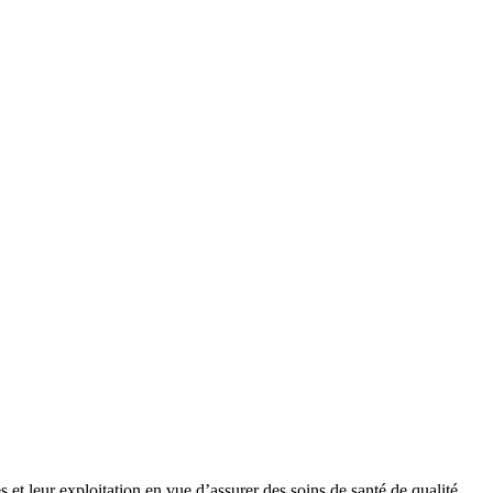
 et leur exploitation en vue d’assurer des soins de santé de qualité