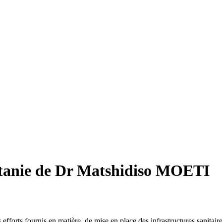
ritanie de Dr Matshidiso MOETI
efforts fournis en matière de mise en place des infrastructures sanitaires