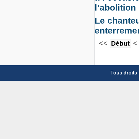
l’abolitio
Le chanteu
enterremen
<<
Début
Tous droits