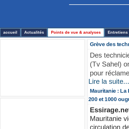
Essirage
accueil
Actualités
Points de vue & analyses
Entretiens
Grève des techn
Multimédia
Des technici
(Tv Sahel) o
pour réclamer
Lire la suite..
Mauritanie : La
200 et 1000 oug
Annonces
Essirage.ne
Mauritanie v
circulation d