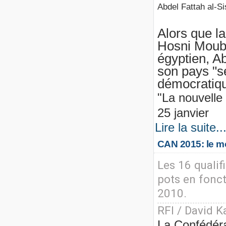
Abdel Fattah al-Si
Alors que la
Hosni Mouba
égyptien, A
son pays "se
démocratiqu
"La nouvelle 
25 janvier
Lire la suite..
CAN 2015: le mo
Les 16 qualif
pots en fonct
2010.
RFI / David K
La Confédérat