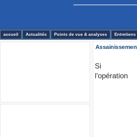
Essirage
accueil
Actualités
Points de vue & analyses
Entretiens
Assainissement
Multimédia
Si
l’opération
Annonces