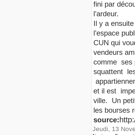
fini par déco
l’ardeur.
Il y a ensuit
l’espace pub
CUN qui voudr
vendeurs ambu
comme ses p
squattent le
appartiennen
et il est im
ville. Un pe
les bourses 
http
source:
Jeudi, 13 Nov