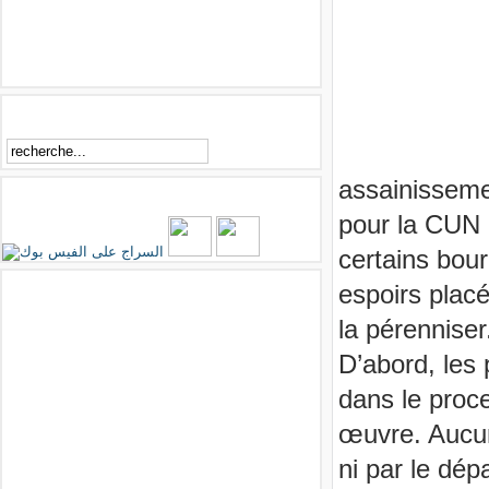
Rechercher
assainisseme
Essirage sur Facebook
pour la CUN 
certains bour
Facebook
espoirs plac
la pérenniser
D’abord, les 
dans le proc
œuvre. Aucun
ni par le dép