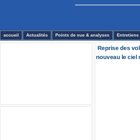
Essirage
accueil
Actualités
Points de vue & analyses
Entretiens
Reprise des vol
Multimédia
nouveau le ciel
Annonces