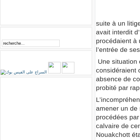
suite à un liti
avait interdit 
Rechercher
procédaient à 
l’entrée de ses
Essirage sur Facebook
Une situation 
considéraient 
absence de con
Facebook
probité par ra
L’incompréhens
amener un de s
procédées par 
calvaire de ce
Nouakchott éta