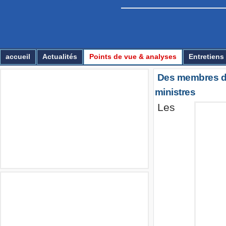
Essirage
accueil
Actualités
Points de vue & analyses
Entretiens
Des membres du
Multimédia
ministres
Les
Annonces