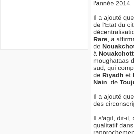
l'année 2014.
Il a ajouté qu
de l'Etat du ci
décentralisati
Rare
, a affirm
de
Nouakcho
à
Nouakchot
moughataas 
sud, qui comp
de
Riyadh
et
Nain
, de
Touj
Il a ajouté qu
des circonscri
Il s'agit, dit-
qualitatif dans
rapprochement 