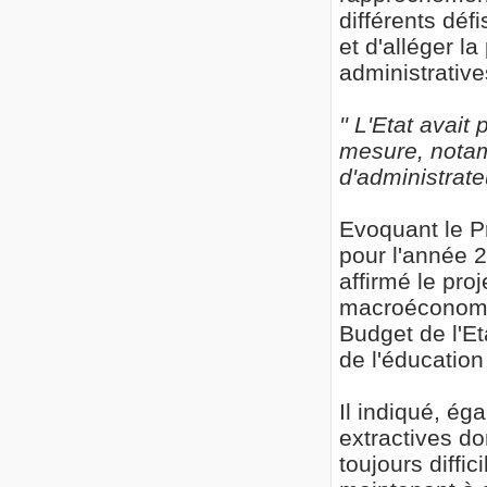
différents déf
et d'alléger l
administrative
'' L'Etat avai
mesure, notam
d'administrateu
Evoquant le Pr
pour l'année 
affirmé le proj
macroéconomiq
Budget de l'Et
de l'éducation
Il indiqué, ég
extractives do
toujours diffi