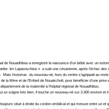
ional de Nouadhibou a enregistré la naissance d’un bébé avec un esto
ppelée le« Laparoschisis » a subi une césarienne, après l’échec des 
kg. Mais l’estomac du nouveau-né, hors du ventre s’agrippait au reste
e la Mère et de l’Enfant de Nouakchott, pour bénéficier d’une prise e
 département de la maternité à l’hôpital régional de Nouadhibou
ui se soigne très bien. Il touche un nouveau-né sur 3.300 environ et
e toujours situé à droite du cordon ombilical et qui mesure entre un et 