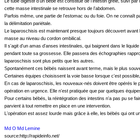
Le tube digestif d'un bébé est constitué de l'intestin grêle, suivi pa
cette masse intestinale se retrouve hors de l'abdomen.
Parfois même, une partie de l'estomac ou du foie. On ne connaît pas
la délimitation pariétale.
Le laparoschisis est maintenant presque toujours découvert avant 
masse au niveau du cordon ombilical.
Il s'agit d'un amas d'anses intestinales, qui baignent dans le liquid
pendant toute sa grossesse. Elle passera des échographies rapproché
laparoschisis sont plus petits que les autres.
Spontanément ces bébés naissent avant terme, mais le plus souven
Certaines équipes choisissent la voie basse lorsque c'est possibl
En cas de laparoschisis, les nouveaux-nés doivent être opérés le plu
opération en urgence. Elle n'est pratiquée que par quelques équipe
Pour certains bébés, la réintégration des intestins n'a pas pu se f
parvient à tout remettre en place en une intervention.
L'opération est assez lourde mais grâce à elle, les bébés qui ont u
Md O Md Lemine
source:http://rapideinfo.net/