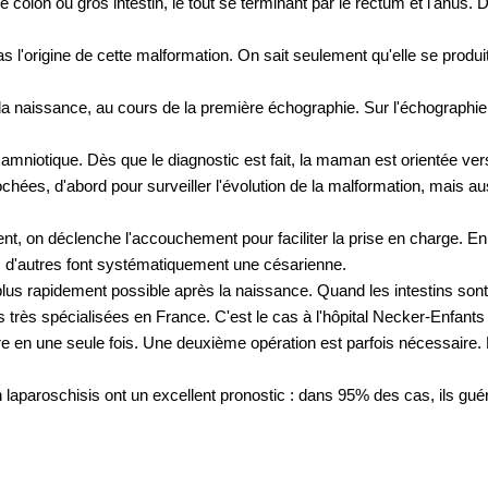
r le côlon ou gros intestin, le tout se terminant par le rectum et l'anus
 l'origine de cette malformation. On sait seulement qu'elle se produi
la naissance, au cours de la première échographie. Sur l'échographie
e amniotique. Dès que le diagnostic est fait, la maman est orientée vers
es, d'abord pour surveiller l'évolution de la malformation, mais auss
t, on déclenche l'accouchement pour faciliter la prise en charge. E
e, d'autres font systématiquement une césarienne.
s rapidement possible après la naissance. Quand les intestins sont à l'
s très spécialisées en France. C'est le cas à l'hôpital Necker-Enfant
aire en une seule fois. Une deuxième opération est parfois nécessaire
n laparoschisis ont un excellent pronostic : dans 95% des cas, ils gu