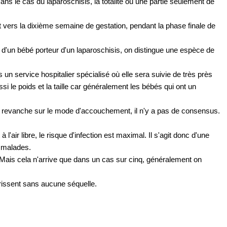
. Dans le cas du laparoschisis, la totalité ou une partie seulement de
t vers la dixième semaine de gestation, pendant la phase finale de
 d'un bébé porteur d'un laparoschisis, on distingue une espèce de
 un service hospitalier spécialisé où elle sera suivie de très près
i le poids et la taille car généralement les bébés qui ont un
n revanche sur le mode d'accouchement, il n'y a pas de consensus.
air libre, le risque d'infection est maximal. Il s'agit donc d'une
s malades.
. Mais cela n'arrive que dans un cas sur cinq, généralement on
érissent sans aucune séquelle.