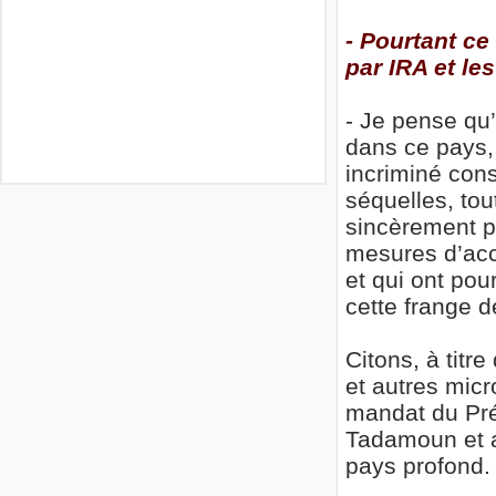
- Pourtant ce
par IRA et le
- Je pense qu’
dans ce pays, 
incriminé cons
séquelles, tou
sincèrement po
mesures d’acc
et qui ont pou
cette frange d
Citons, à titr
et autres micr
mandat du Pré
Tadamoun et a
pays profond.