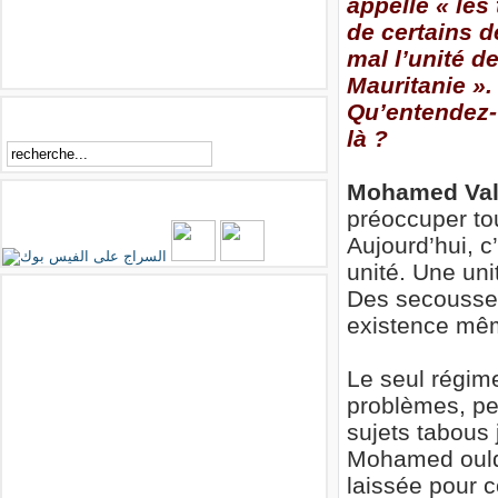
appelle « les
de certains d
mal l’unité de
Mauritanie ».
Qu’entendez-
Rechercher
là ?
Mohamed Val
Essirage sur Facebook
préoccuper tou
Aujourd’hui, c
unité. Une un
Facebook
Des secousses 
existence mê
Le seul régime
problèmes, pe
sujets tabous 
Mohamed ould
laissée pour 