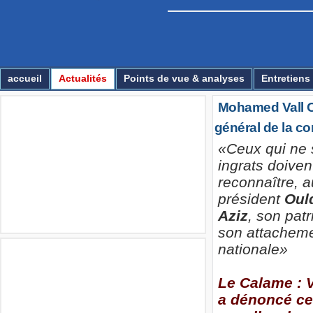
Essirage
accueil
Actualités
Points de vue & analyses
Entretiens
Mohamed Vall Ou
Multimédia
général de la c
«Ceux qui ne 
ingrats doiven
reconnaître, a
président
Oul
Aziz
, son patr
son attachemen
nationale»
Annonces
Le Calame : V
a dénoncé ce 